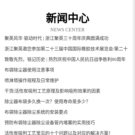
布袋除尘器使用注意事项
新闻中心
喷淋塔操作规程及日常维护
展会邀请函 | 浙江聚英诚挚邀请您莅临2026上海环博会E6馆A70
NEWS CENTER
展位
聚英风华 驱动时代 | 浙江聚英三十周年庆典圆满成功
除尘器布袋多久换一次？使用寿命是多少？
浙江聚英邀您参加第二十三届中国国际橡胶技术展览会/第二十
布袋除尘器除尘系统的安装要点
二届中国国际化工展览会
致敬先烈，铭记历史 | 热烈庆祝中国人民抗日战争胜利80周年
预防布袋除尘器除尘设备管内堵塞的实用技巧
布袋除尘器使用注意事项
活性炭吸附工艺常见的十个问题以及对应的解决方案！
喷淋塔操作规程及日常维护
车间粉尘处理的好方法
展会邀请函 | 浙江聚英诚挚邀请您莅临2026上海环博会E6馆A70
干货|活性炭吸附工艺原理及影响吸附效果的因素
展位
除尘器布袋多久换一次？使用寿命是多少？
布袋除尘器除尘系统的安装要点
预防布袋除尘器除尘设备管内堵塞的实用技巧
活性炭吸附工艺常见的十个问题以及对应的解决方案！