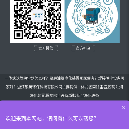
官方微信
官方抖音
一体式滤筒除尘器怎么样？厨房油烟净化装置哪家便宜？焊接除尘设备哪
家好？浙江聚英环保科技有限公司主要提供一体式滤筒除尘器,厨房油烟
净化装置,焊接除尘设备,焊接烟尘净化设备
Copyright©
www.gelitegroup.com
(
点击复制
)浙江聚英环保科技有限公司
×
备案号：
浙ICP备15038850号-1
浙公网安备：
33060402000164
欢迎来到本网站，请问有什么可以帮您？
热门城市推广:
浙江
上海
安徽
江苏
陕西
辽宁
福建
广东